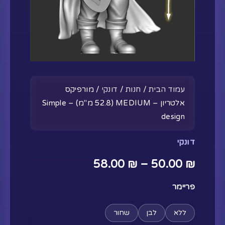
Simple
Design
עמוד הבית
/
חנות
/
דונקי
/ מורפיקס
אלטריון – MEDIUM (52.8 מ"מ) – Simple
design
דונקי
58.00
₪
–
50.00
₪
פריימר
ללא
לבן
שחור