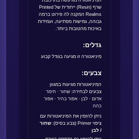
שרף (Resin) ייחודית של Printed
Realms המקנה לה פירוט ברמה
גבוהה, גמישות מפתיעה, ועמידות
באיכות מהטובות ביותר.
גדלים:
מיניאטורה זו מגיעה בגודל קבוע
צבעים:
המיניאטורות מגיעות במגוון
צבעים לבחירה:
שחור · חימר
אדום · לבן · אפור בהיר · אפור
כהה
ניתן להזמין את המיניאטורות עם
ציפוי Primer (צבע בסיס):
שחור
/ לבן
ניתן להזמין גם הדפסה בשרף