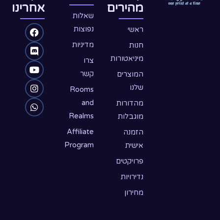
מהירים
אחרינו
שאלות
W
D
Y
F
I
נפוצות
ראשי
o
n
h
a
i
מדיניות
חנות
c
u
a
s
s
מיניאטורות
צרו
e
c
t
t
t
קשר
המוצרים
שלנו
s
u
a
b
o
Rooms
o
b
g
a
r
and
מהדורות
Realms
מוגבלות
o
d
p
e
r
p
k
a
Affiliate
הזמנה
Program
אישית
m
פרויקטים
נדירויות
מחירון