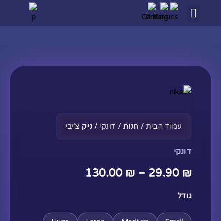
ילוג
לתוכן
תוכן
מוצרים
קופסאות המסתורין
חנות
כמות
טווח
מהדורות מוגבלות
של
מחירים:
הזמנה אישית
נייק
עמוד הבית
/
חנות
/
דונקי
/ נייק צ'יבי
צ'יבי
פרויקטים
דונקי
עד
130.00
₪
–
29.90
₪
גודל