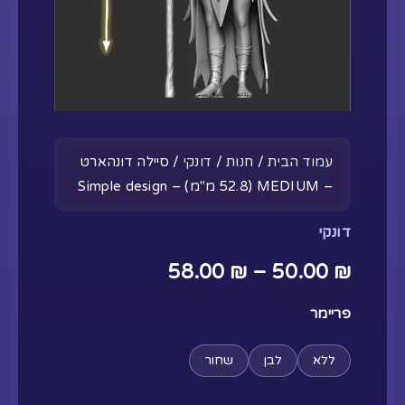
Simple
Design
עמוד הבית
/
חנות
/
דונקי
/ סיילה דונהארט
– MEDIUM (52.8 מ"מ) – Simple design
דונקי
58.00
₪
–
50.00
₪
פריימר
ללא
לבן
שחור