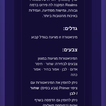
Realms המקנה לה פירוט ברמה
גבוהה, גמישות מפתיעה, ועמידות
באיכות מהטובות ביותר.
גדלים:
מיניאטורה זו מגיעה בגודל קבוע
צבעים:
המיניאטורות מגיעות במגוון
צבעים לבחירה:
שחור · חימר
אדום · לבן · אפור בהיר · אפור
כהה
ניתן להזמין את המיניאטורות עם
ציפוי Primer (צבע בסיס):
שחור
/ לבן
ניתן להזמין גם הדפסה בשרף
שקוף (בתוספת תשלום).