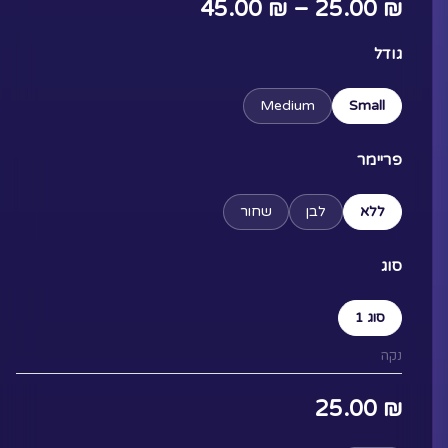
טווח
45.00
₪
–
25.00
₪
מחירים:
כמות
גודל
של
Aurumvorax
Medium
Small
עד
פריימר
ללא
לבן
שחור
סוג
סוג 1
נקה
25.00
₪