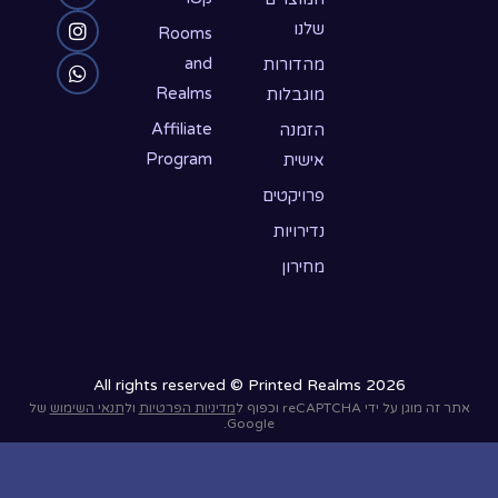
שלנו
s
u
a
b
o
Rooms
o
b
g
a
r
and
מהדורות
Realms
מוגבלות
o
d
p
e
r
p
k
a
Affiliate
הזמנה
Program
אישית
m
פרויקטים
נדירויות
מחירון
All rights reserved © Printed Realms 2026
אתר זה מוגן על ידי reCAPTCHA וכפוף ל
מדיניות הפרטיות
ול
תנאי השימוש
של
Google.