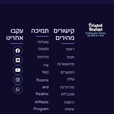
קישורים
תמיכה
עקבו
מהירים
אחרינו
שאלות
W
D
Y
F
I
נפוצות
ראשי
o
n
h
a
i
מדיניות
חנות
c
u
a
s
s
מיניאטורות
צרו
e
c
t
t
t
קשר
המוצרים
שלנו
s
u
a
b
o
Rooms
o
b
g
a
r
and
מהדורות
Realms
מוגבלות
o
d
p
e
r
p
k
a
Affiliate
הזמנה
Program
אישית
m