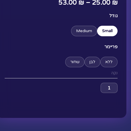
טווח
53.00
₪
–
25.00
₪
מחירים:
כמות
גודל
של
Chain
Medium
Small
עד
Devil
פריימר
ללא
לבן
שחור
נקה