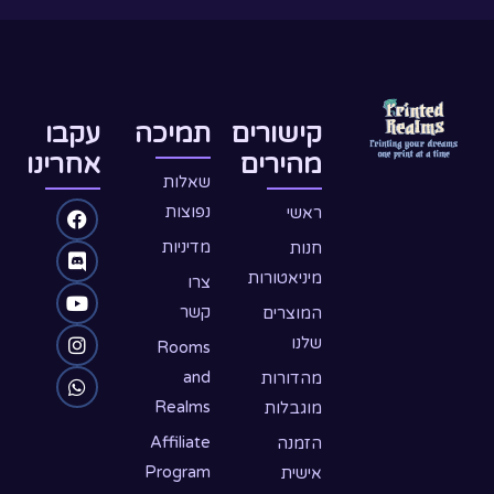
קישורים
תמיכה
עקבו
מהירים
אחרינו
שאלות
W
D
Y
F
I
נפוצות
ראשי
o
n
h
a
i
מדיניות
חנות
c
u
a
s
s
מיניאטורות
צרו
e
c
t
t
t
קשר
המוצרים
שלנו
s
u
a
b
o
Rooms
o
b
g
a
r
and
מהדורות
Realms
מוגבלות
o
d
p
e
r
p
k
a
Affiliate
הזמנה
Program
אישית
m