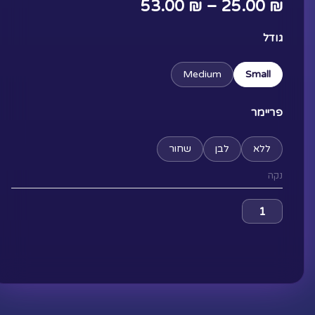
טווח
53.00
₪
–
25.00
₪
מחירים:
כמות
גודל
של
Displacer
Medium
Small
עד
Beast
פריימר
ללא
לבן
שחור
נקה