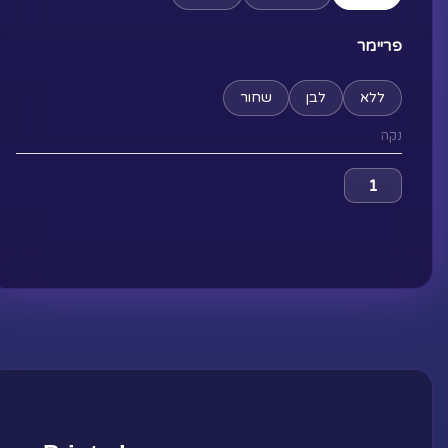
עד
Warrior
פריימר
ללא
לבן
שחור
נקה