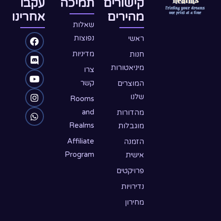
קישורים
תמיכה
עקבו
מהירים
אחרינו
שאלות
W
D
Y
F
I
נפוצות
ראשי
o
n
h
a
i
מדיניות
חנות
c
u
a
s
s
מיניאטורות
צרו
e
c
t
t
t
קשר
המוצרים
שלנו
s
u
a
b
o
Rooms
o
b
g
a
r
and
מהדורות
Realms
מוגבלות
o
d
p
e
r
p
k
a
Affiliate
הזמנה
Program
אישית
m
פרויקטים
נדירויות
מחירון