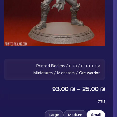
עמוד הבית
/
חנות
/
Printed Realms
Miniatures
/
Monsters
/ Orc warrior
טווח
93.00
₪
–
25.00
₪
מחירים:
כמות
גודל
של
Orc
Large
Medium
Small