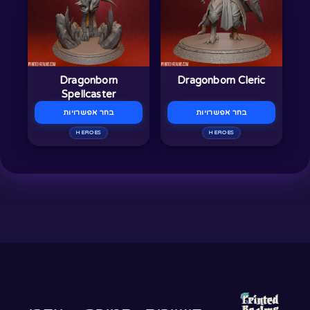
מספר
מספר
סוגים.
סוגים.
ניתן
ניתן
לבחור
לבחור
Dragonborn
Dragonborn Cleric
את
את
Spellcaster
האפשרויות
האפשרויות
בחר אפשרויות
בחר אפשרויות
בעמוד
בעמוד
HEROES
HEROES
המוצר
המוצר