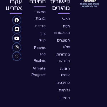
קישורים
תמיכה
עקבו
מהירים
אחרינו
שאלות
W
D
Y
F
I
נפוצות
ראשי
o
n
h
a
i
מדיניות
חנות
c
u
a
s
s
מיניאטורות
צרו
e
c
t
t
t
קשר
המוצרים
שלנו
s
u
a
b
o
Rooms
o
b
g
a
r
and
מהדורות
Realms
מוגבלות
o
d
p
e
r
p
k
a
Affiliate
הזמנה
Program
אישית
m
פרויקטים
נדירויות
מחירון