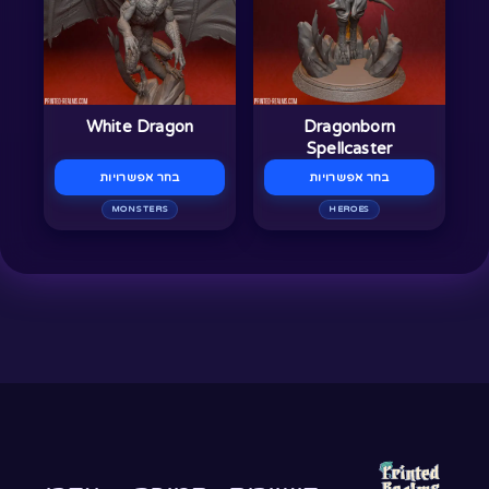
מספר
מספר
סוגים.
סוגים.
ניתן
ניתן
לבחור
לבחור
White Dragon
Dragonborn
את
את
Spellcaster
האפשרויות
האפשרויות
בחר אפשרויות
בחר אפשרויות
בעמוד
בעמוד
MONSTERS
HEROES
המוצר
המוצר