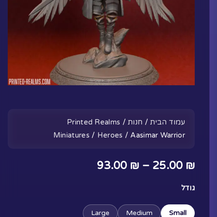
עמוד הבית
/
חנות
/
Printed Realms
Miniatures
/
Heroes
/ Aasimar Warrior
טווח
93.00
₪
–
25.00
₪
מחירים:
כמות
גודל
של
Aasimar
Large
Medium
Small