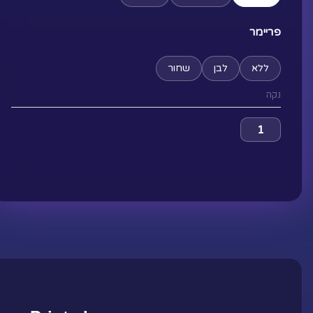
עד
Warrior
פריימר
ללא
לבן
שחור
נקה