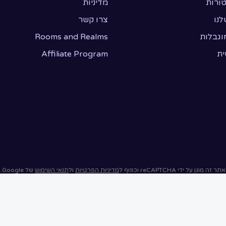
טורות
מדיניות
לנו
צרו קשר
וגבלות
Rooms and Realms
ית
Affiliate Program
אתר זה מוגן על ידי reCAPTCHA וכפוף ל
מדיניות הפרטיות
ול
תנאי השימוש
של Google.