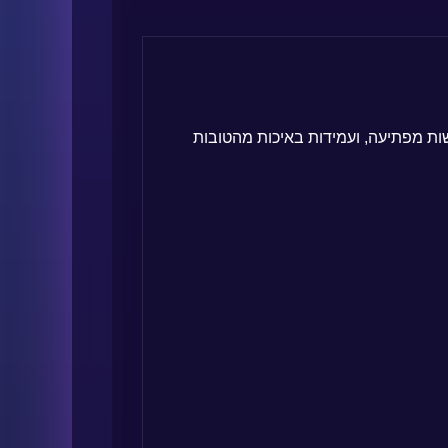
P המקנה לה פירוט ברמה גבוהה, גמישות מפתיעה, ועמידות באיכות מהטובות