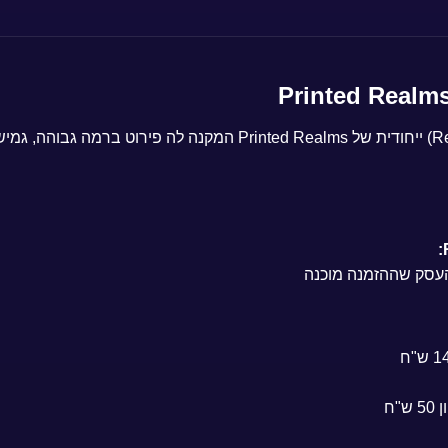
המיניאטורה מודפסת בתרכובת שרף (Resin) ייחודית של rinted Realms
עסק שההזמנה מוכנה
"ח