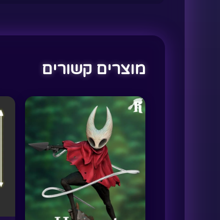
מוצרים קשורים
למוצר
למ
זה
זה
יש
יש
מספר
מס
סוגים.
סוג
ניתן
נית
לבחור
לב
את
את
האפשרויות
הא