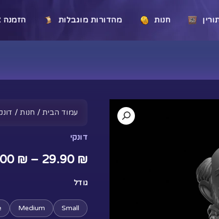
רין
חנות
מהדורות מוגבלות
הזמנה א
כמות
עמוד הבית
/
חנות
/
דונקי
של
מיכאל
דונקי
צ'יבי
.00
₪
–
29.90
₪
גודל
e
Medium
Small