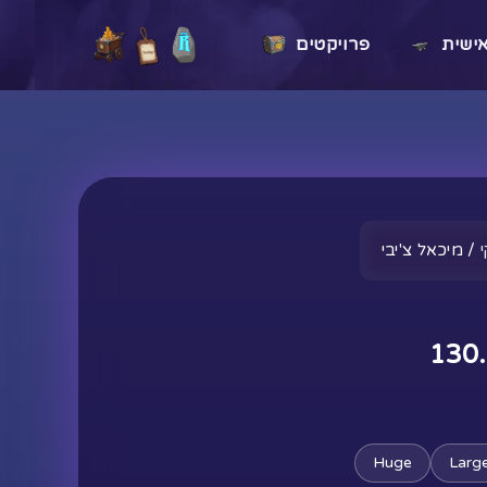
ישית
פרויקטים
טווח
/ מיכאל צ'יבי
מחירים:
130
עד
Huge
Larg