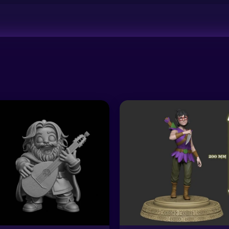
וצר
למוצר
זה
יש
פר
מספר
ים.
סוגים.
ן
ניתן
חור
לבחור
את
פשרויות
האפשרויות