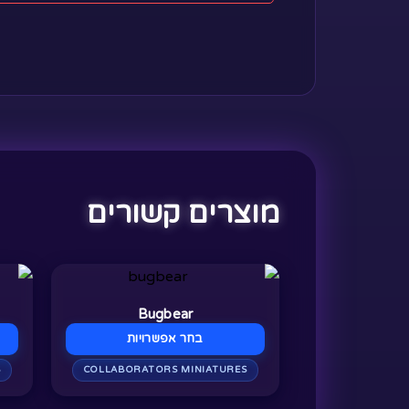
מוצרים קשורים
למוצר
למו
זה
זה
Bugbear
יש
יש
בחר אפשרויות
מספר
מספ
S
COLLABORATORS MINIATURES
סוגים.
סוגי
ניתן
ניתן