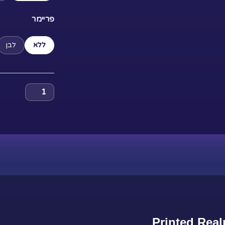
פריימר
ללא
לבן