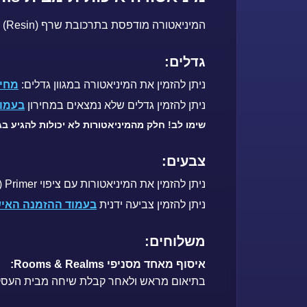
המיניאטורה מודפסת בתרכובת שרף (Resin) ייחודית של Printed Realms המקנה לה פירוט ברמה גבוהה, גמישות מפתיעה, ועמידות באיכות מהטובות ביותר.
גדלים:
ניתן להזמין את המיניאטורה במגוון גדלים:
מחיר
ניתן להזמין גדלים שלא נמצאים במחירון
בעמוד
שימו לב! חלק מהמיניאטורות לא יכולות להגיע בג
צבעים:
ניתן להזמין את המיניאטורות עם ציפוי Primer (צבע בסיס): שחור / לבן
ניתן להזמין צביעה ידנית
בעמוד ההזמנה האי
משלוחים:
איסוף מאחד מסניפי Rooms & Realms:
בתיאום מראש ולאחר קבלת שיחה מבית העסק