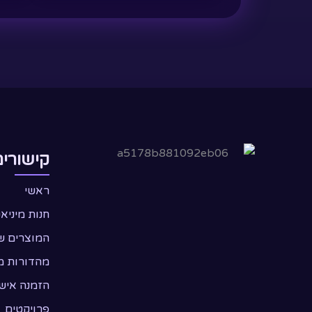
לבחור
לבח
את
את
האפשרויות
האפ
בעמוד
בעמ
המוצר
המו
קישורים
ראשי
חנות מיניא
המוצרים ש
מהדורות מ
הזמנה איש
פרויקטים