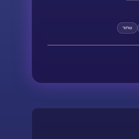
עד
שחור