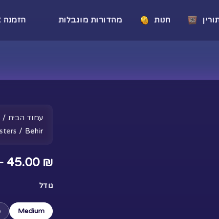
רין
חנות
מהדורות מוגבלות
הזמנה א
עמוד הבית
/
ח
sters
/ Behir
–
45.00
₪
כמות
גודל
של
Behir
e
Medium