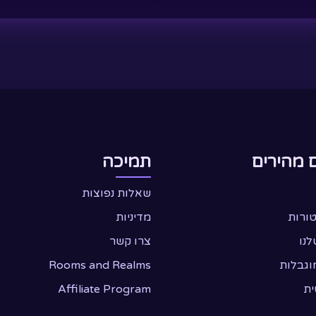
ור
לבחור
את
שרויות
האפשרויות
וד
בעמוד
צר
המוצר
 מהירים
תמיכה
שאלות נפוצות
טורות
מדיניות
לנו
צרו קשר
וגבלות
Rooms and Realms
ית
Affiliate Program