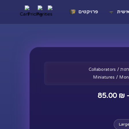
ישית
פרויקטים
נות
/
Collaborators
Miniatures
/
Mon
טווח
85.00
₪
מחירים:
Larg