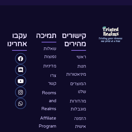
קישורים
תמיכה
עקבו
מהירים
אחרינו
שאלות
W
D
Y
F
I
נפוצות
ראשי
o
n
h
a
i
מדיניות
חנות
c
u
a
s
s
מיניאטורות
צרו
e
c
t
t
t
קשר
המוצרים
שלנו
s
u
a
b
o
Rooms
o
b
g
a
r
and
מהדורות
Realms
מוגבלות
o
d
p
e
r
p
k
a
Affiliate
הזמנה
Program
אישית
m