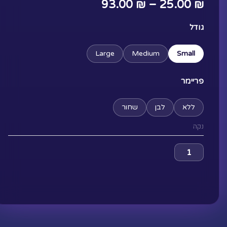
טווח
93.00
₪
–
25.00
₪
מחירים:
כמות
גודל
של
Giant
Large
Medium
Small
עד
Boar
פריימר
ללא
לבן
שחור
נקה